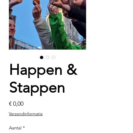
Happen &
Stappen
Prijs
€ 0,00
Verzendinformatie
Aantal
*