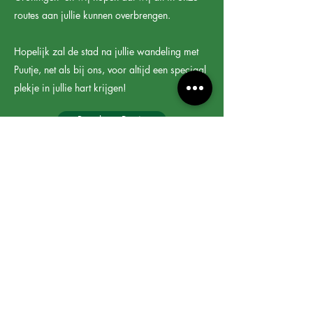
routes aan jullie kunnen overbrengen.
Hopelijk zal de stad na jullie wandeling met
Puutje, net als bij ons, voor altijd een speciaal
plekje in jullie hart krijgen!
Bestel een Puutje
Alles weten over Puutje? Schrijf je in voor
onze nieuwsbrief!
Verzenden