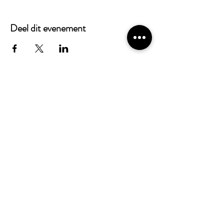
Deel dit evenement
Alles weten over Puutje? Schrijf je in voor
onze nieuwsbrief!
Verzenden
Bedrijfsuitje Groningen
|
Date Groningen
|
Escape Room Groningen
|
Familieuitje