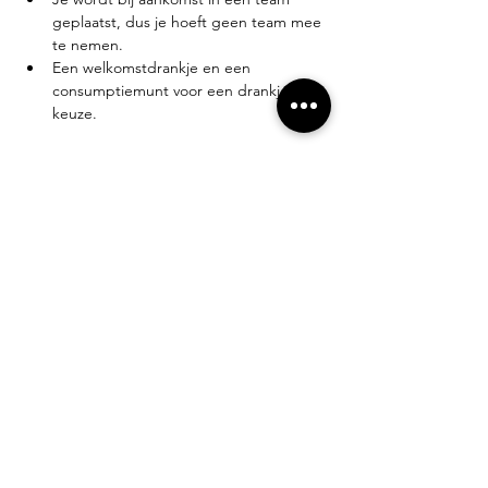
geplaatst, dus je hoeft geen team mee 
te nemen.
Een welkomstdrankje en een 
consumptiemunt voor een drankje naar 
keuze.
Meer weergeven
Deel dit evenement
Alles weten over Puutje? Schrijf je in voor
onze nieuwsbrief!