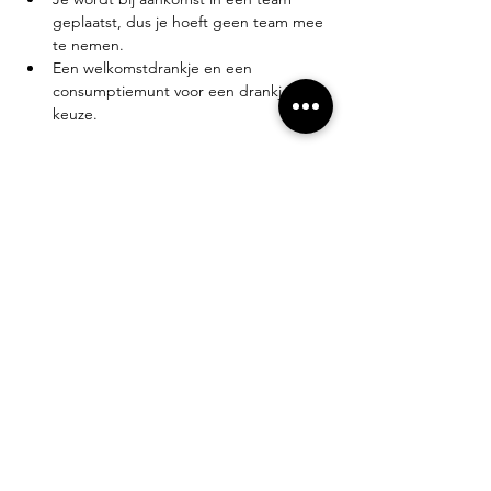
geplaatst, dus je hoeft geen team mee 
te nemen.
Een welkomstdrankje en een 
consumptiemunt voor een drankje naar 
keuze.
Meer weergeven
Deel dit evenement
Alles weten over Puutje? Schrijf je in voor
onze nieuwsbrief!