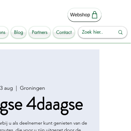
Webshop
ons
Blog
Partners
Contact
3 aug
  |  
Groningen
gse 4daagse
bij u als deelnemer kunt genieten van de
routes, die voor u zijn uitgezet door de