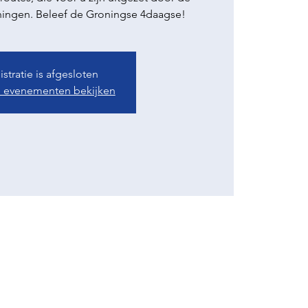
ingen. Beleef de Groningse 4daagse!
stratie is afgesloten
 evenementen bekijken