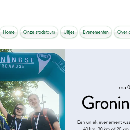
Home
Onze stadstours
Uitjes
Evenementen
Over 
ma 0
Gronin
Een uniek evenement waar
40 km, 30 km of 20 km 