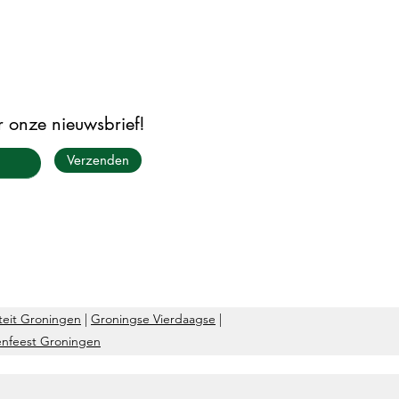
or onze nieuwsbrief!
Verzenden
teit Groningen
|
Groningse Vierdaagse
|
lenfeest Groningen