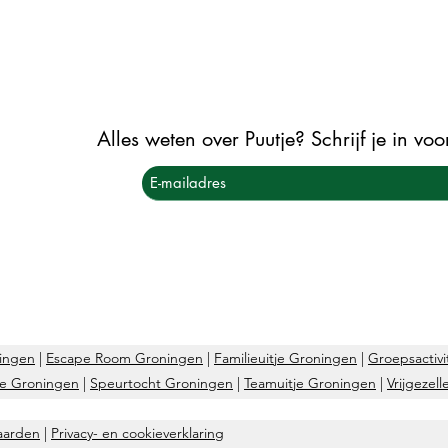
Alles weten over Puutje? Schrijf je in vo
ingen
|
Escape Room Groningen
|
Familieuitje Groningen
|
Groepsactivi
je Groningen
|
Speurtocht Groningen
|
Teamuitje Groningen
|
Vrijgezel
aarden
|
Privacy- en cookieverklaring