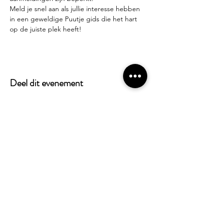
Meld je snel aan als jullie interesse hebben 
in een geweldige Puutje gids die het hart 
op de juiste plek heeft!
Deel dit evenement
Alles weten over Puutje? Schrijf je in voor
onze nieuwsbrief!
Verzenden