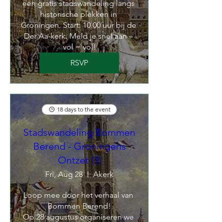
een gratis stadswandeling langs 
historische plekken in 
Groningen. Start: 10.00 uur bij de 
Der Aa-kerk. Meld je snel aan – 
vol = vol!
RSVP
18 days to the event
Stadswandeling Bommen
Berend - Groningens
Ontzet (1)
Fri, Aug 28
Akerk
Loop mee door het verhaal van 
Bommen Berend!

Op 28 augustus organiseren we 