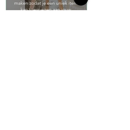
maken zodat je een uniek item 
kan toevoegen aan jouw 
interieur?!
Details
Ben je fan geworden van onze
groepsactiviteiten in Groningen? Neem
dan gerust contact met ons op! We kijken
graag samen naar de mogelijkheden om
jouw groepsacttiviteit in Groningen tot een
daverend succes te maken. Tot ziens in
Groningen!