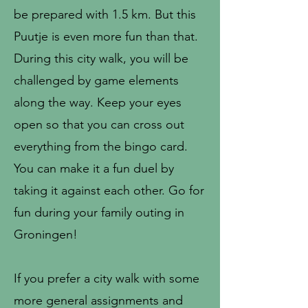
be prepared with 1.5 km. But this
Puutje is even more fun than that.
During this city walk, you will be
challenged by game elements
along the way. Keep your eyes
open so that you can cross out
everything from the bingo card.
You can make it a fun duel by
taking it against each other. Go for
fun during your family outing in
Groningen!
If you prefer a city walk with some
more general assignments and