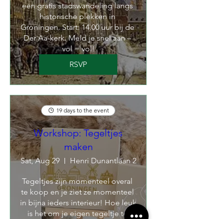
een gratis stadswandeling langs 
historische plekken in 
Groningen. Start: 14.00 uur bij de 
Der Aa-kerk. Meld je snel aan – 
vol = vol!
RSVP
19 days to the event
Workshop: Tegeltjes
maken
Sat, Aug 29
Henri Dunantlaan 2
Tegeltjes zijn momenteel overal 
te koop en je ziet ze momenteel 
in bijna ieders interieur! Hoe leuk 
is het om je eigen tegeltje te 