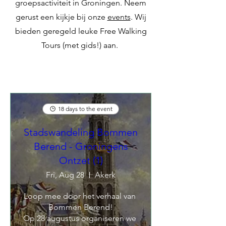
groepsactiviteit in Groningen. Neem
gerust een kijkje bij onze
events
. Wij
bieden geregeld leuke Free Walking
Tours (met gids!) aan.
18 days to the event
Stadswandeling Bommen
Berend - Groningens
Ontzet (1)
Fri, Aug 28
Akerk
Loop mee door het verhaal van 
Bommen Berend!

Op 28 augustus organiseren we 