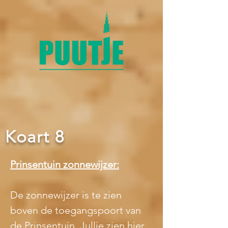
Koart 8
Prinsentuin zonnewijzer:
De zonnewijzer is te zien 
boven de toegangspoort van 
de Prinsentuin. Jullie zien hier 