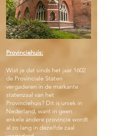
Provinciehuis:
Wist je dat sinds het jaar 1602 
de Provinciale Staten 
vergaderen in de markante 
statenzaal van het 
Provinciehuis? Dit is uniek in 
Nederland, want in geen 
enkele andere provincie wordt 
al zo lang in dezelfde zaal 
vergaderd.