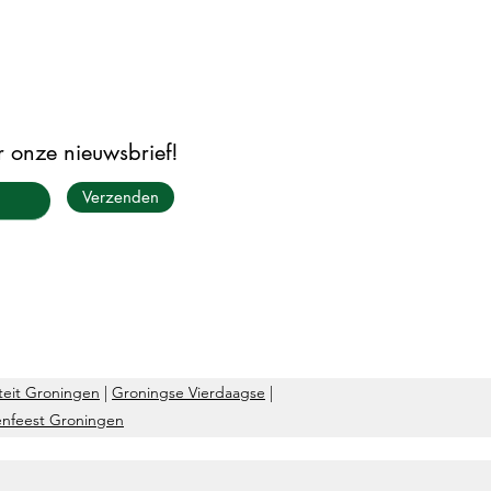
or onze nieuwsbrief!
Verzenden
teit Groningen
|
Groningse Vierdaagse
|
lenfeest Groningen