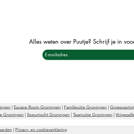
Alles weten over Puutje? Schrijf je in vo
ingen
|
Escape Room Groningen
|
Familieuitje Groningen
|
Groepsactivi
je Groningen
|
Speurtocht Groningen
|
Teamuitje Groningen
|
Vrijgezel
aarden
|
Privacy- en cookieverklaring