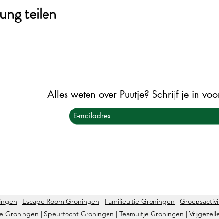
ung teilen
Alles weten over Puutje? Schrijf je in vo
ingen
|
Escape Room Groningen
|
Familieuitje Groningen
|
Groepsactivi
je Groningen
|
Speurtocht Groningen
|
Teamuitje Groningen
|
Vrijgezel