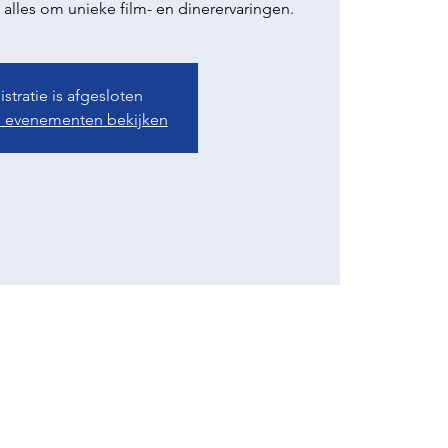
stratie is afgesloten
 evenementen bekijken