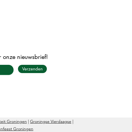
or onze nieuwsbrief!
Verzenden
teit Groningen
|
Groningse Vierdaagse
|
lenfeest Groningen