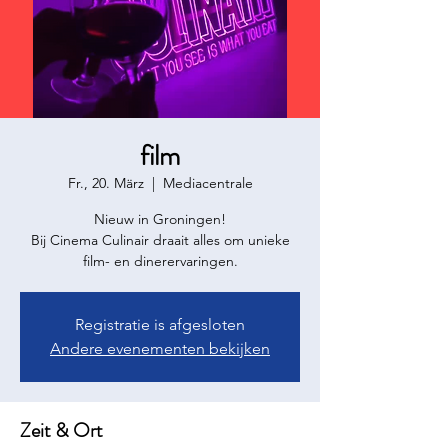
film
Fr., 20. März
  |  
Mediacentrale
Nieuw in Groningen!
Bij Cinema Culinair draait alles om unieke
Registratie is afgesloten
Andere evenementen bekijken
Zeit & Ort