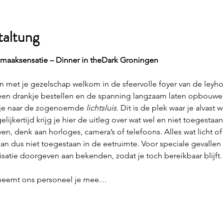
taltung
smaaksensatie – Dinner in theDark Groningen
n met je gezelschap welkom in de sfeervolle foyer van de leyhoe
 een drankje bestellen en de spanning langzaam laten opbouwen
 je naar de zogenoemde 
lichtsluis
. Dit is de plek waar je alvast
elijkertijd krijg je hier de uitleg over wat wel en niet toegestaan
even, denk aan horloges, camera’s of telefoons. Alles wat licht 
 aan dus niet toegestaan in de eetruimte. Voor speciale gevallen k
tie doorgeven aan bekenden, zodat je toch bereikbaar blijft.
, neemt ons personeel je mee…