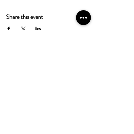
Share this event
Newsletter registration form
Send
Company outing Groningen | Date
Groningen | Escape Room Groningen |