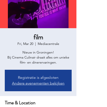
film
Fri, Mar 20
  |  
Mediacentrale
Nieuw in Groningen!
Bij Cinema Culinair draait alles om unieke
Registratie is afgesloten
Andere evenementen bekijken
Time & Location