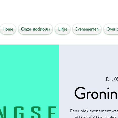
Home
Onze stadstours
Uitjes
Evenementen
Over 
Di., 0
Gronin
Een uniek evenement waar
40 km of 20 km routes,