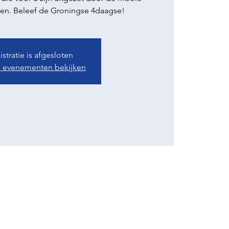
gen. Beleef de Groningse 4daagse!
stratie is afgesloten
 evenementen bekijken