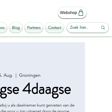
Webshop
ons
Blog
Partners
Contact
5. Aug.
  |  
Groningen
gse 4daagse
bij u als deelnemer kunt genieten van de
 die voor u zijn uitgezet door de mooie